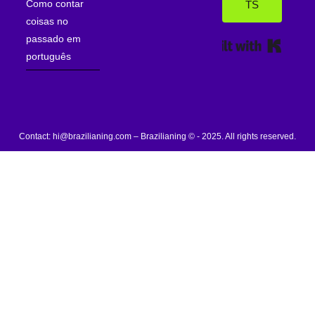
Como contar
TS
coisas no
passado em
Built wi
português
Contact: hi@brazilianing.com – Brazilianing © - 2025. All rights reserved.