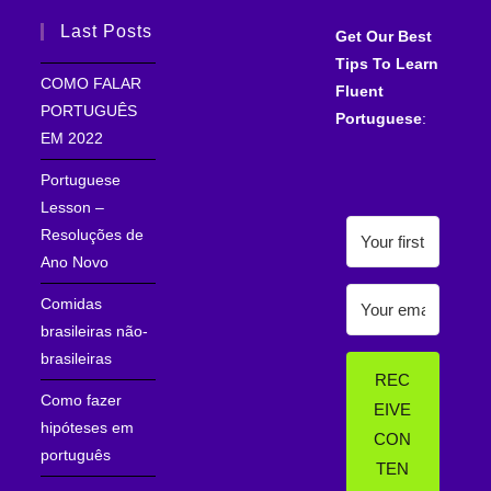
Last Posts
Get Our Best
Tips To Learn
COMO FALAR
Fluent
PORTUGUÊS
Portuguese
:
EM 2022
Portuguese
Lesson –
Resoluções de
Ano Novo
Comidas
brasileiras não-
brasileiras
REC
Como fazer
EIVE
hipóteses em
CON
português
TEN