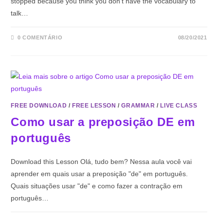
stopped because you think you don't have the vocabulary to
talk…
0 COMENTÁRIO
08/20/2021
FREE DOWNLOAD
/
FREE LESSON
/
GRAMMAR
/
LIVE CLASS
Como usar a preposição DE em
português
Download this Lesson Olá, tudo bem? Nessa aula você vai
aprender em quais usar a preposição "de" em português.
Quais situações usar "de" e como fazer a contração em
português…