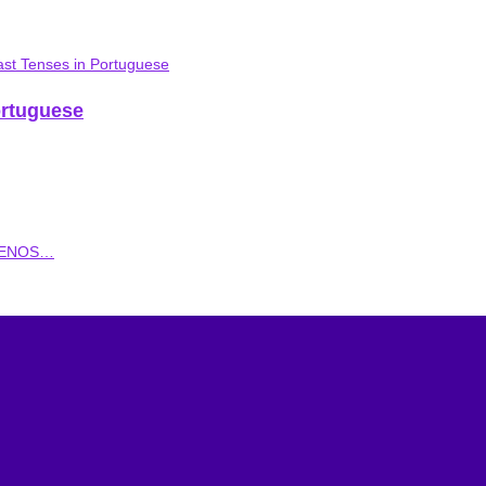
ortuguese
 MENOS…