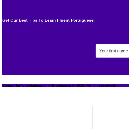
Get Our Best Tips To Learn Fluent Portuguese
:
Contact: hi@brazilianing.com – Brazilianing © - 2025. All rights reserved.
Receive f