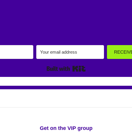
RECEIV
Built with Kit
irst-hand information about new classes and 
Get on the VIP group