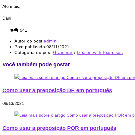
Até mais,
Dani
👁‍🗨
541
Autor do post:
admin
Post publicado:
08/11/2021
Categoria do post:
Grammar
/
Lesson with Exercises
Você também pode gostar
Como usar a preposição DE em português
08/13/2021
Como usar a preposição POR em português