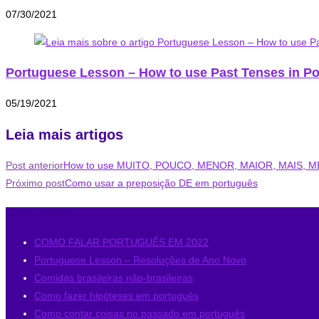
07/30/2021
Portuguese Lesson – How to use Past Tenses in P
05/19/2021
Leia mais artigos
Post anterior
How to use MUITO, POUCO, MENOR, MAIOR, MAIS,
Próximo post
Como usar a preposição DE em português
Last Posts
COMO FALAR PORTUGUÊS EM 2022
Portuguese Lesson – Resoluções de Ano Novo
Comidas brasileiras não-brasileiras
Como fazer hipóteses em português
Como contar coisas no passado em português