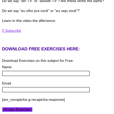
Do we say “ver TV” or “assistir TV”? Are these verbs the same?
Do we say “eu olho pra você” or “eu vejo você”?
Learn in this video the diferrence:
Subscribe
DOWNLOAD FREE EXERCISES HERE:
Download Exercises on this subject for Free:
Name
Email
[anr_nocaptcha g-recaptcha-response]