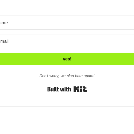
yes!
Don't worry, we also hate spam!
Built with Kit